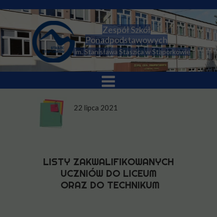
Zespół Szkół
Ponadpodstawowych
im. Stanisława Staszica w Stąporkowie
22 lipca 2021
LISTY ZAKWALIFIKOWANYCH
UCZNIÓW
DO LICEUM
ORAZ DO TECHNIKUM