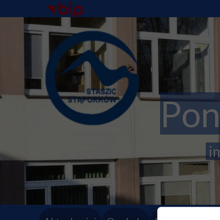
Pon
im