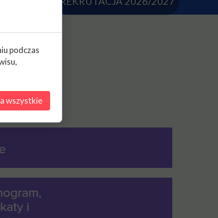
o
Kontakt
REKRUTACJA 2026/2027
inacyjna
programu Erasmus+
arodowej
niu podczas
wisu,
ielcach
Końskich
a wszystkie
nia zawodowe