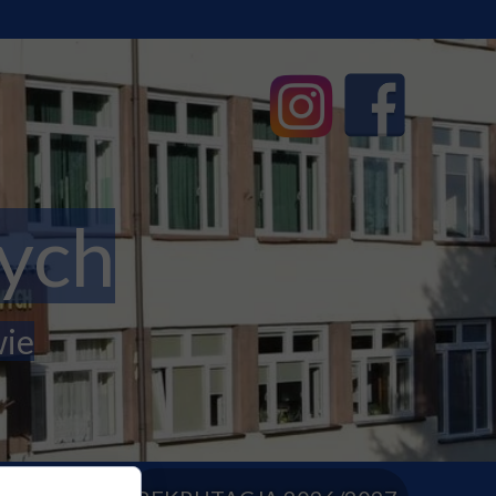
ych
wie