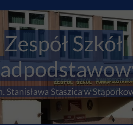
Zespół Szkół
adpodstawow
. Stanisława Staszica w Stąporko