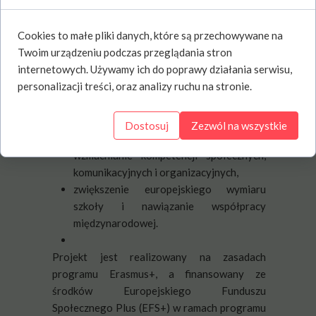
Cruz.
Puerto de la Cruz to urokliwe nadmorskie
Cookies to małe pliki danych, które są przechowywane na
miasto położone na północy Teneryfy. Słynie
Twoim urządzeniu podczas przeglądania stron
z kolonialnej architektury, pięknych ogrodów
internetowych. Używamy ich do poprawy działania serwisu,
oraz malowniczych widoków na ocean i
personalizacji treści, oraz analizy ruchu na stronie.
wulkan Teide.
Cele projektu:
rozwój umiejętności językowych
Dostosuj
Zezwól na wszystkie
nauczycieli,
wzmacnianie kompetencji społecznych,
komunikacyjnych i organizacyjnych,
zwiększenie europejskiego wymiaru
szkoły i nawiązanie współpracy
międzynarodowej.
Projekt jest realizowany na zasadach
programu Erasmus+, a finansowany ze
środków Europejskiego Funduszu
Społecznego Plus (EFS+) w ramach programu