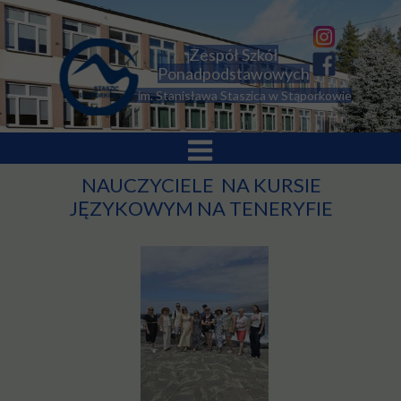
Zespół Szkół
Ponadpodstawowych
im. Stanisława Staszica w Stąporkowie
NAUCZYCIELE NA KURSIE
JĘZYKOWYM NA TENERYFIE