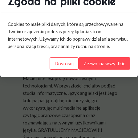
Zgoda na pliki cookie
29 października 2020
Maciej Owczarczyk uczeń klasy 3 Liceum
Cookies to małe pliki danych, które są przechowywane na
Ogólnokształcącego, po raz drugi zdobył
Twoim urządzeniu podczas przeglądania stron
pierwsze miejsce w województwie
internetowych. Używamy ich do poprawy działania serwisu,
świętokrzyskim (21 w kraju) w
personalizacji treści, oraz analizy ruchu na stronie.
OGÓLNOPOLSKIM INTERAKTYWNYM
KONKURSIE JĘZYKA ANGIELSKIEGO
UNDERSTAND
Dostosuj
. Konkurs ma formę
Zezwól na wszystkie
interaktywnego testu do rozwiązania online.
Maciej interesuje się nowoczesnymi
technologiami. W przyszłości chciałby podjąć
studia informatyczne. Język angielski jest Jego
kolejną pasją, najchętniej uczy się go
wykorzystując multimedialne aplikacje,
czytając branżowe czasopisma oraz
rozmawiając z natywnymi użytkownikami
języka. GRATULUJEMY MACIEJOWI!!!
Życzymy powodzenia na maturze oraz