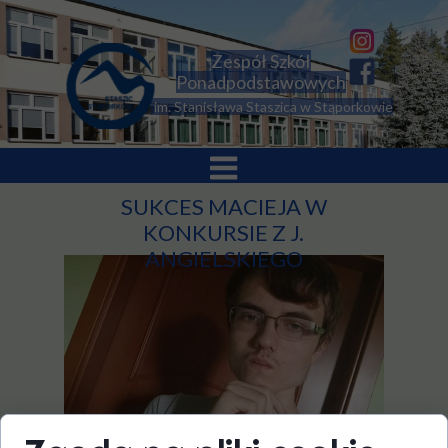
Zespół Szkół
Ponadpodstawowych
im. Stanisława Staszica w Stąporkowie
SUKCES MACIEJA W
KONKURSIE Z J.
ANGIELSKIEGO