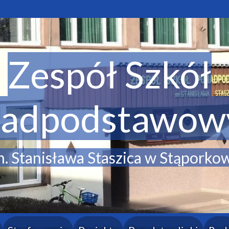
Zespół Szkół
adpodstawow
. Stanisława Staszica w Stąporko