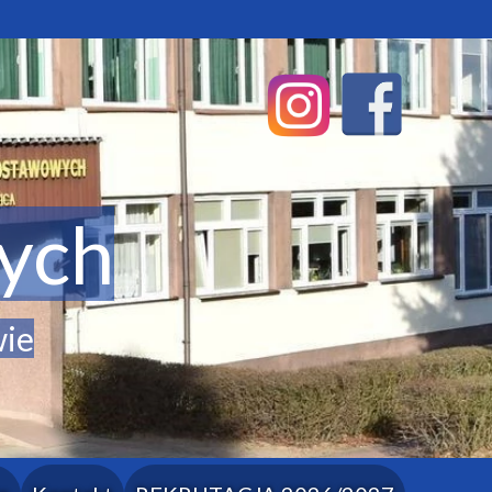
ych
wie