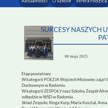
Aktualności
O szkole
Strefa rodzica
Kadra
Kalendarz roku 
Samorząd Uczniowski
Termin
SUKCESY NASZYCH U
Nasze atuty
Rada 
PA
Organizacje
Rada
08 maja 2025
Dokumenty
Patron
Etap powiatowy
W kategorii POEZJA Wojciech Misiowiec zajął
Historia
I
Duchownym w Radomiu.
Kalendarium historii szkoły
W kategorii ZESPOŁY nasz Szkolny Zespół Alter E
odbędzie w WSD w Radomiu.
Diagnoza potrzeb Technikum
Skład Zespołu: Kinga Kurp, Maria Kusztal, Anna