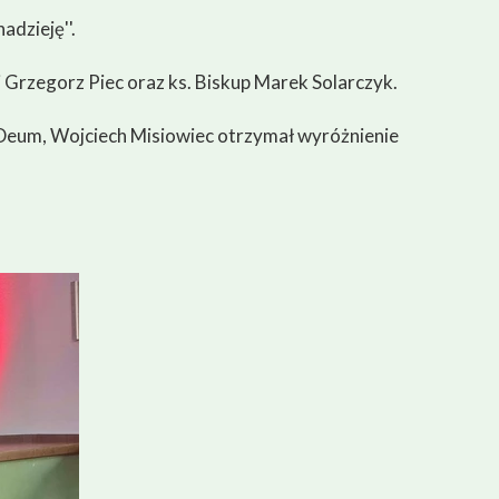
adzieję''.
Grzegorz Piec oraz ks. Biskup Marek Solarczyk.
e Deum
,
Wojciech Misiowiec
otrzymał wyróżnienie