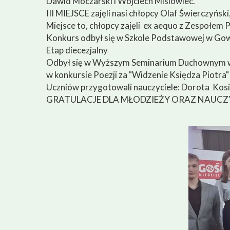
Dawid Moczarski i Wojciech Misiowiec.
Diagnoza potrzeb Liceum
III MIEJSCE zajęli nasi chłopcy Olaf Świerczyńsk
Miejsce to, chłopcy zajęli ex aequo z Zespołem 
Standardy Ochrony Małoletni
Konkurs odbył się w Szkole Podstawowej w Gowa
Etap diecezjalny
Odbył się w Wyższym Seminarium Duchownym 
w konkursie Poezji za
"Widzenie Księdza Piotra"
Uczniów przygotowali nauczyciele: Dorota Kosi
GRATULACJE DLA MŁODZIEŻY ORAZ NAUCZYC