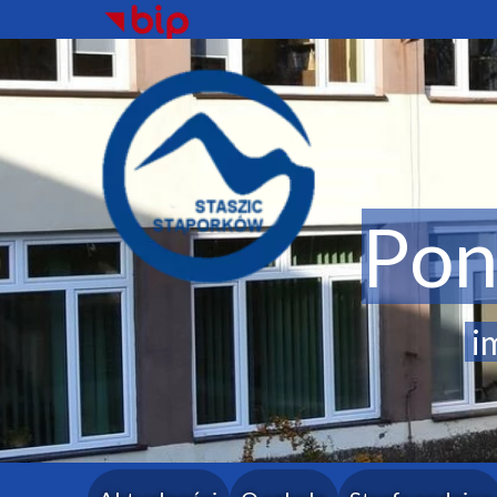
Pon
im