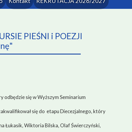
o
Kontakt
REKRUTACJA 2026/2027
inacyjna
programu Erasmus+
arodowej
IE PIEŚNI i POEZJI
ielcach
nę"
Końskich
nia zawodowe
óry odbędzie się w Wyższym Seminarium
zakwalifikował się do etapu Diecezjalnego, który
 Łukasik, Wiktoria Bilska, Olaf Świerczyński,