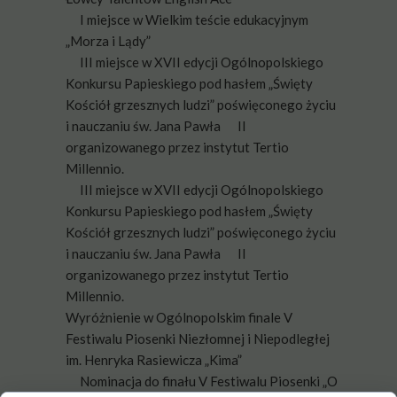
I miejsce w Wielkim teście edukacyjnym
„Morza i Lądy”
III miejsce w XVII edycji Ogólnopolskiego
Konkursu Papieskiego pod hasłem „Święty
Kościół grzesznych ludzi” poświęconego życiu
i nauczaniu św. Jana Pawła
II
organizowanego przez instytut Tertio
Millennio.
III miejsce w XVII edycji Ogólnopolskiego
Konkursu Papieskiego pod hasłem „Święty
Kościół grzesznych ludzi” poświęconego życiu
i nauczaniu św. Jana Pawła
II
organizowanego przez instytut Tertio
Millennio.
Wyróżnienie w Ogólnopolskim finale V
Festiwalu Piosenki Niezłomnej i Niepodległej
im. Henryka Rasiewicza „Kima”
Nominacja do finału V Festiwalu Piosenki „O