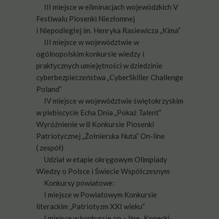
III miejsce w eliminacjach wojewódzkich V
Festiwalu Piosenki Niezłomnej
i Niepodległej im. Henryka Rasiewicza „Kima”
III miejsce w województwie w
ogólnopolskim konkursie wiedzy i
praktycznych umiejętności w dziedzinie
cyberbezpieczeństwa „CyberSkiller Challenge
Poland”
IV miejsce w województwie świętokrzyskim
w plebiscycie Echa Dnia „Pokaż Talent”
Wyróżnienie w 8 Konkursie Piosenki
Patriotycznej „Żołnierska Nuta” On-line
( zespół)
Udział w etapie okręgowym Olimpiady
Wiedzy o Polsce i Świecie Współczesnym
Konkursy powiatowe:
I miejsce w Powiatowym Konkursie
literackim „Patriotyzm XXI wieku”
I miejsce w konkursie on – line „Konecki