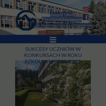
Zespół Szkół
Ponadpodstawowych
im. Stanisława Staszica w Stąporkowie
SUKCESY UCZNIÓW W
KONKURSACH W ROKU
SZKOLNYM 2020/2021