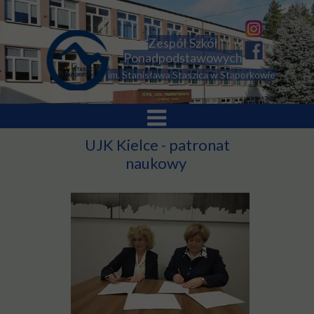
Zespół Szkół
Ponadpodstawowych
im. Stanisława Staszica w Stąporkowie
UJK Kielce - patronat
naukowy