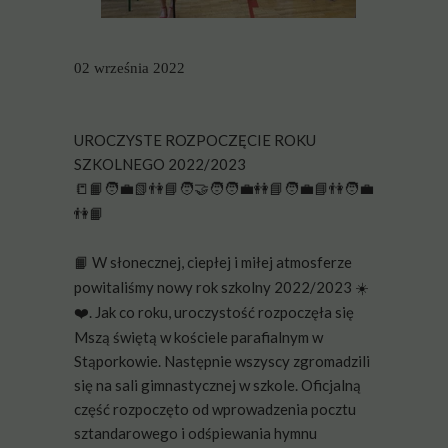
02 września 2022
UROCZYSTE ROZPOCZĘCIE ROKU
SZKOLNEGO 2022/2023
🧑‍
🧑‍🤝‍🧑🧑‍
🧑‍
🧑‍
📒📙
💼📗👫📘
💼👭📘
💼📘👫
💼
👫📙
W słonecznej, ciepłej i miłej atmosferze
📙
powitaliśmy nowy rok szkolny 2022/2023
☀
️. Jak co roku, uroczystość rozpoczęła się
❤
Mszą świętą w kościele parafialnym w
Stąporkowie. Następnie wszyscy zgromadzili
się na sali gimnastycznej w szkole. Oficjalną
część rozpoczęto od wprowadzenia pocztu
sztandarowego i odśpiewania hymnu