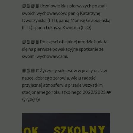
Uczniowie klas pierwszych poznali
📗📗📘📙
swoich wychowawców: panią Katarzynę
Dworzyńską (I TI), panią Monikę Grabusińską
(I TL) i pana Łukasza Kwietnia (I LO).
Po części oficjalnej młodzież udała
📗📗📘📙
się na pierwsze powakacyjne spotkanie ze
swoimi wychowawcami.
Życzymy sukcesów w pracy oraz w
📙📗📘📒
nauce, dobrego zdrowia, wielu radości,
przyjaznej atmosfery, a przede wszystkim
stacjonarnego roku szkolnego 2022/2023.
❤
🙂🙂😍😍