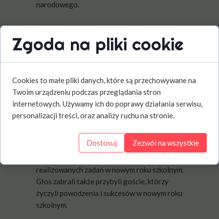
narodowego.
Pani Dyrektor Hanna Rzepka
📗📗📘📙
Zgoda na pliki cookie
powitała przybyłych gości, rodziców,
nauczycieli, pracowników szkoły i uczniów, a
szczególnie uczniów klas pierwszych. Na
tegoroczną uroczystość przybył Pan
Cookies to małe pliki danych, które są przechowywane na
Wiesław Skowron - wicestarosta konecki
Twoim urządzeniu podczas przeglądania stron
oraz pani Lilla Brożyna - radna powiatu
internetowych. Używamy ich do poprawy działania serwisu,
koneckiego.
personalizacji treści, oraz analizy ruchu na stronie.
Pani Dyrektor, życzyła wszystkim
📗📗📘📙
Dostosuj
Zezwól na wszystkie
nauczycielom, pracownikom i uczniom
efektywnej pracy i satysfakcji z
realizowanych zadań w nowym roku szkolnym.
Głos zabrali także przybyli goście, którzy
życzyli powodzenia i sukcesów w nowym roku
szkolnym.