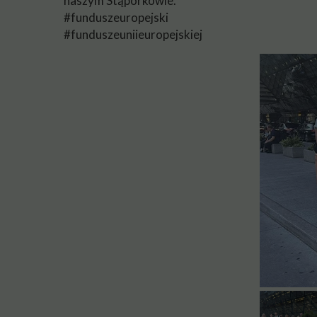
naszym Stąporkowie.
#funduszeuropejski
#funduszeuniieuropejskiej