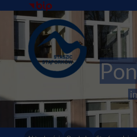
Pon
im