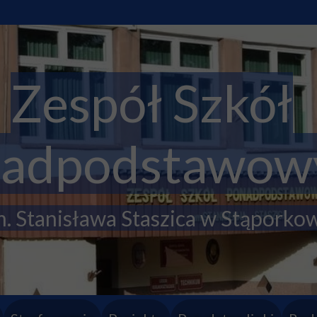
Zespół Szkół
adpodstawow
. Stanisława Staszica w Stąporko