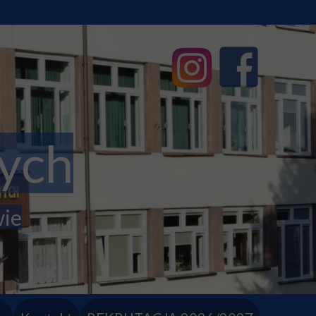
ych
wie