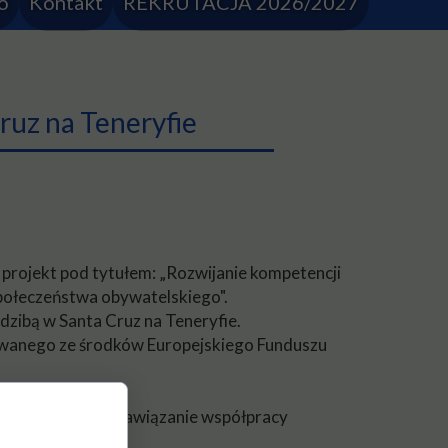
o
Kontakt
REKRUTACJA 2026/2027
inacyjna
programu Erasmus+
arodowej
ruz na Teneryfie
ielcach
Końskich
nia zawodowe
a projekt pod tytułem: „Rozwijanie kompetencji
społeczeństwa obywatelskiego".
dzibą w Santa Cruz na Teneryfie.
nsowanego ze środków Europejskiego Funduszu
ymiaru szkoły i nawiązanie współpracy
y.